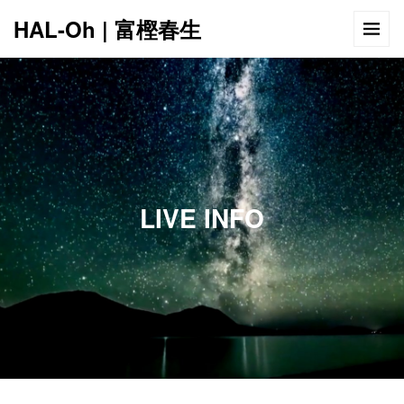
HAL-Oh | 富樫春生
12:00 AM
1:00 AM
LIVE INFO
2:00 AM
3:00 AM
4:00 AM