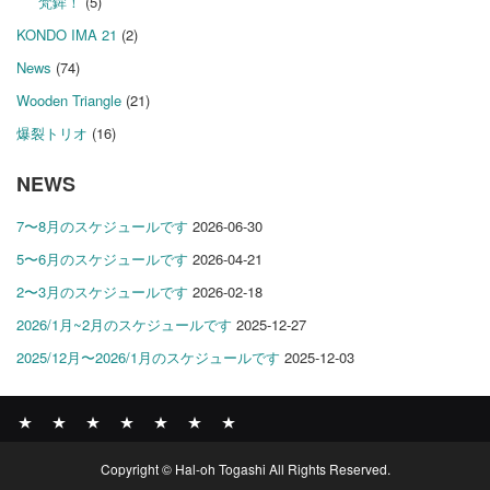
梵鉾！
(5)
KONDO IMA 21
(2)
News
(74)
Wooden Triangle
(21)
爆裂トリオ
(16)
NEWS
7〜8月のスケジュールです
2026-06-30
5〜6月のスケジュールです
2026-04-21
2〜3月のスケジュールです
2026-02-18
2026/1月~2月のスケジュールです
2025-12-27
2025/12月〜2026/1月のスケジュールです
2025-12-03
News
BOMBER
ABOUT
GALLERY
COMPANY
SHOP
CONTACT
Copyright © Hal-oh Togashi All Rights Reserved.
RECORDS
PROFILE