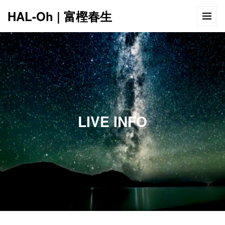
HAL-Oh | 富樫春生
12:00 AM
1:00 AM
LIVE INFO
2:00 AM
3:00 AM
4:00 AM