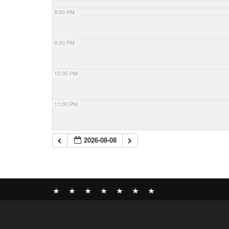
8:00 PM
9:00 PM
10:00 PM
11:00 PM
2026-08-08
News
BOMBER
ABOUT
GALLERY
COMPANY
SHOP
CONTACT
RECORDS
PROFILE