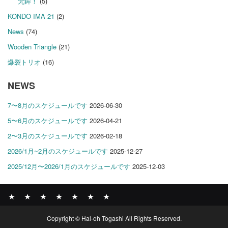
梵鉾！
(5)
KONDO IMA 21
(2)
News
(74)
Wooden Triangle
(21)
爆裂トリオ
(16)
NEWS
7〜8月のスケジュールです
2026-06-30
5〜6月のスケジュールです
2026-04-21
2〜3月のスケジュールです
2026-02-18
2026/1月~2月のスケジュールです
2025-12-27
2025/12月〜2026/1月のスケジュールです
2025-12-03
News
BOMBER
ABOUT
GALLERY
COMPANY
SHOP
CONTACT
Copyright © Hal-oh Togashi All Rights Reserved.
RECORDS
PROFILE