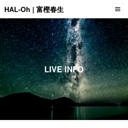
HAL-Oh | 富樫春生
12:00 AM
1:00 AM
LIVE INFO
2:00 AM
3:00 AM
4:00 AM