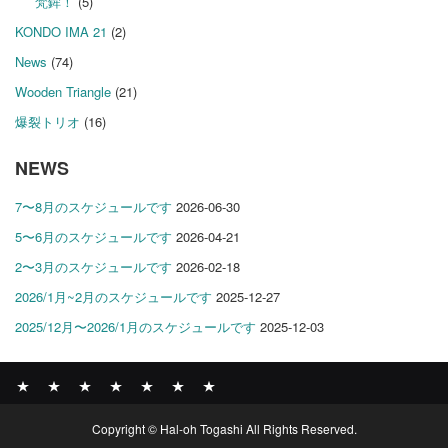
梵鉾！
(5)
KONDO IMA 21
(2)
News
(74)
Wooden Triangle
(21)
爆裂トリオ
(16)
NEWS
7〜8月のスケジュールです
2026-06-30
5〜6月のスケジュールです
2026-04-21
2〜3月のスケジュールです
2026-02-18
2026/1月~2月のスケジュールです
2025-12-27
2025/12月〜2026/1月のスケジュールです
2025-12-03
News
BOMBER
ABOUT
GALLERY
COMPANY
SHOP
CONTACT
Copyright © Hal-oh Togashi All Rights Reserved.
RECORDS
PROFILE