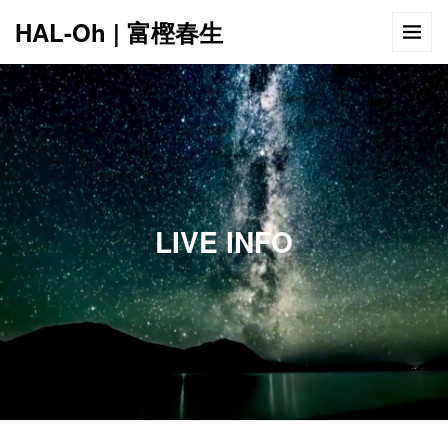
HAL-Oh | 富樫春生
12:00 AM
1:00 AM
LIVE INFO
2:00 AM
3:00 AM
4:00 AM