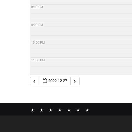
8:00 PM
9:00 PM
10:00 PM
11:00 PM
2022-12-27
News
BOMBER
ABOUT
GALLERY
COMPANY
SHOP
CONTACT
RECORDS
PROFILE