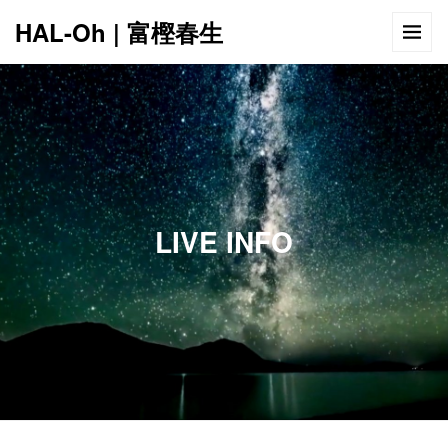
HAL-Oh | 富樫春生
12:00 AM
1:00 AM
LIVE INFO
2:00 AM
3:00 AM
4:00 AM