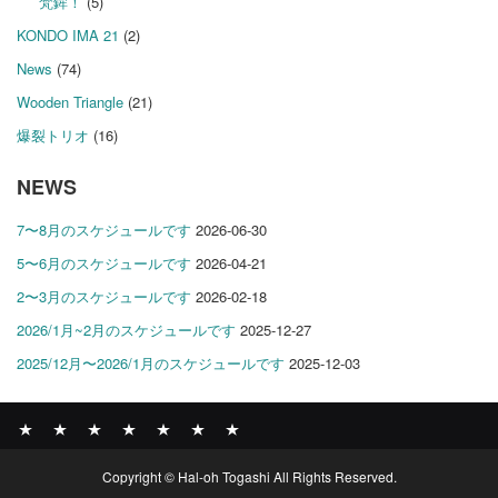
梵鉾！
(5)
KONDO IMA 21
(2)
News
(74)
Wooden Triangle
(21)
爆裂トリオ
(16)
NEWS
7〜8月のスケジュールです
2026-06-30
5〜6月のスケジュールです
2026-04-21
2〜3月のスケジュールです
2026-02-18
2026/1月~2月のスケジュールです
2025-12-27
2025/12月〜2026/1月のスケジュールです
2025-12-03
News
BOMBER
ABOUT
GALLERY
COMPANY
SHOP
CONTACT
Copyright © Hal-oh Togashi All Rights Reserved.
RECORDS
PROFILE