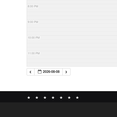
8:00 PM
9:00 PM
10:00 PM
11:00 PM
2026-08-08
News
BOMBER
ABOUT
GALLERY
COMPANY
SHOP
CONTACT
RECORDS
PROFILE