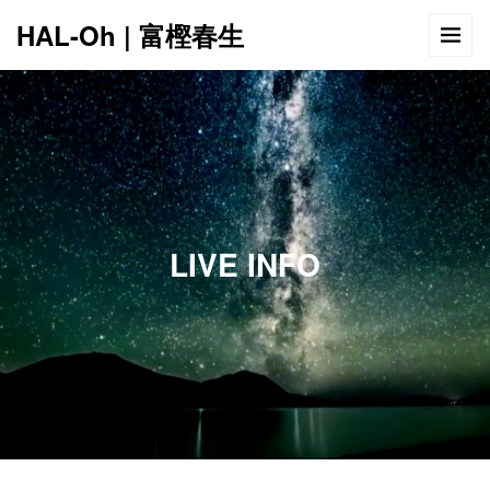
HAL-Oh | 富樫春生
12:00 AM
1:00 AM
LIVE INFO
2:00 AM
3:00 AM
4:00 AM