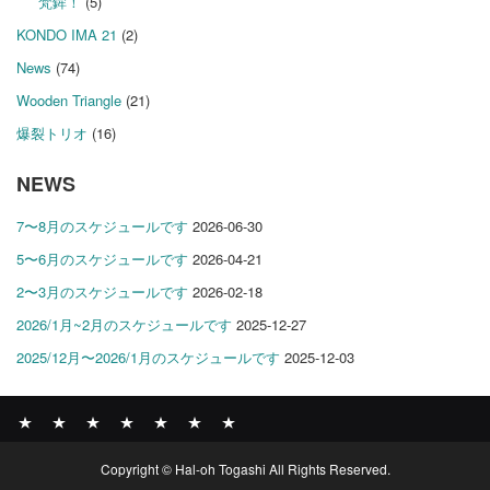
梵鉾！
(5)
KONDO IMA 21
(2)
News
(74)
Wooden Triangle
(21)
爆裂トリオ
(16)
NEWS
7〜8月のスケジュールです
2026-06-30
5〜6月のスケジュールです
2026-04-21
2〜3月のスケジュールです
2026-02-18
2026/1月~2月のスケジュールです
2025-12-27
2025/12月〜2026/1月のスケジュールです
2025-12-03
News
BOMBER
ABOUT
GALLERY
COMPANY
SHOP
CONTACT
Copyright © Hal-oh Togashi All Rights Reserved.
RECORDS
PROFILE