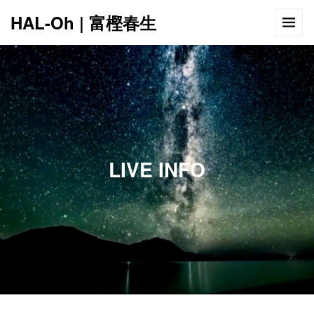
HAL-Oh | 富樫春生
12:00 AM
1:00 AM
LIVE INFO
2:00 AM
3:00 AM
4:00 AM