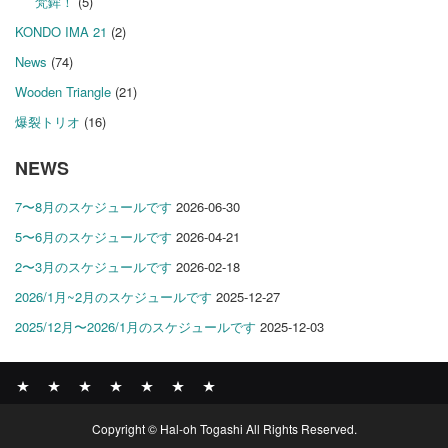
梵鉾！
(5)
KONDO IMA 21
(2)
News
(74)
Wooden Triangle
(21)
爆裂トリオ
(16)
NEWS
7〜8月のスケジュールです
2026-06-30
5〜6月のスケジュールです
2026-04-21
2〜3月のスケジュールです
2026-02-18
2026/1月~2月のスケジュールです
2025-12-27
2025/12月〜2026/1月のスケジュールです
2025-12-03
News
BOMBER
ABOUT
GALLERY
COMPANY
SHOP
CONTACT
Copyright © Hal-oh Togashi All Rights Reserved.
RECORDS
PROFILE