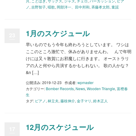
月
,
ことほぎ
,
サックス
,
ジャズ
,
チェロ
,
パーカッション
,
ピア
ノ
,
吉野智子
,
唱歌
,
岡部洋一、田中邦和
,
斉藤孝太郎
,
童謡
1月のスケジュール
23
早いものでもう今年も終わろうとしています。 ワシは
ここのところ激忙で、休みがありませんわ。 んで年明
けには又々敦賀にお邪魔しに行きます。 オーストラリ
アの人と何やら共演するかもしれない。 歌の人かな？
&n […]
公開済み: 2019-12-23
作成者:
wpmaster
カテゴリー:
Bomber Records
,
News
,
Wooden Triangle
,
富樫春
生
タグ:
ピアノ
,
林立夫
,
藤枝伸介
,
金子マリ
,
鈴木正人
12月のスケジュール
17