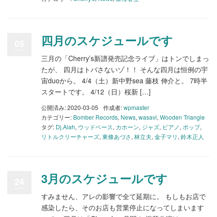
四月のスケジュールです
05
三月の「Cherry’s新譜発売記念ライブ」はトンでしまっ
たが、 四月はトバさないゾ！！ そんな四月は恒例の宇
宙duoから。 4/4（土）新中野sea 藤枝 伸介と。 7時半
スタートです。 4/12（日）桜新 […]
公開済み: 2020-03-05
作成者:
wpmaster
カテゴリー:
Bomber Records
,
News
,
wasavi
,
Wooden Triangle
タグ:
Dj.Alah
,
ウッドベース
,
カホーン
,
ジャズ
,
ピアノ
,
ポップ
,
リトルクリーチャーズ
,
東條あづさ
,
林立夫
,
金子マリ
,
鈴木正人
3月のスケジュールです
24
すみません、アレの影響で全て延期に。 もしもお店で
感染したら、そのお店も営業停止になってしまいます