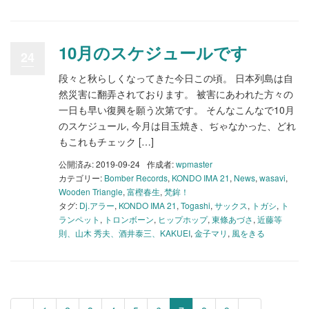
10月のスケジュールです
24
段々と秋らしくなってきた今日この頃。 日本列島は自
然災害に翻弄されております。 被害にあわれた方々の
一日も早い復興を願う次第です。 そんなこんなで10月
のスケジュール, 今月は目玉焼き、ぢゃなかった、どれ
もこれもチェック […]
公開済み: 2019-09-24
作成者:
wpmaster
カテゴリー:
Bomber Records
,
KONDO IMA 21
,
News
,
wasavi
,
Wooden Triangle
,
富樫春生
,
梵鉾！
タグ:
Dj.アラー
,
KONDO IMA 21
,
Togashi
,
サックス
,
トガシ
,
ト
ランペット
,
トロンボーン
,
ヒップホップ
,
東條あづさ
,
近藤等
則、山木 秀夫、酒井泰三、KAKUEI
,
金子マリ
,
風をきる