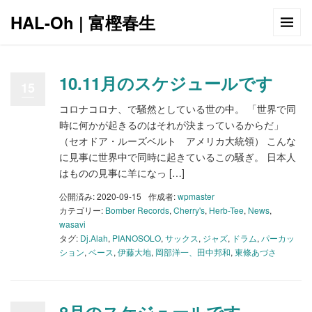
HAL-Oh | 富樫春生
10.11月のスケジュールです
15
コロナコロナ、で騒然としている世の中。 「世界で同
時に何かが起きるのはそれが決まっているからだ」
（セオドア・ルーズベルト アメリカ大統領） こんな
に見事に世界中で同時に起きているこの騒ぎ。 日本人
はものの見事に羊になっ […]
公開済み: 2020-09-15
作成者:
wpmaster
カテゴリー:
Bomber Records
,
Cherry's
,
Herb-Tee
,
News
,
wasavi
タグ:
Dj.Alah
,
PIANOSOLO
,
サックス
,
ジャズ
,
ドラム
,
パーカッ
ション
,
ベース
,
伊藤大地
,
岡部洋一、田中邦和
,
東條あづさ
8月のスケジュールです