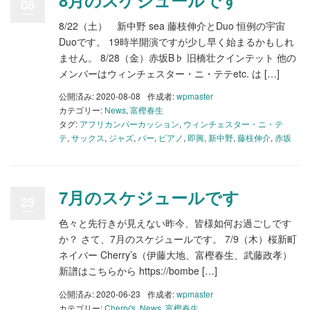
08
8/22（土） 新中野 sea 藤枝伸介とDuo 恒例の宇宙
Duoです。 19時半開演ですが少し早く始まるかもしれ
ません。 8/28（金）赤坂B♭ 旧橋壮クインテット 他の
メンバーはウィンチェスター・ニ・テテetc. は […]
公開済み: 2020-08-08
作成者:
wpmaster
カテゴリー:
News
,
富樫春生
タグ:
アフリカンパーカッション
,
ウィンチェスター・ニ・テ
テ
,
サックス
,
ジャズ
,
バー
,
ピアノ
,
即興
,
新中野
,
藤枝伸介
,
赤坂
7月のスケジュールです
23
色々と先行きが見えない昨今、皆様如何お過ごしです
か？ さて、7月のスケジュールです。 7/9（木）桜新町
ネイバー Cherry’s（伊藤大地、富樫春生、武藤政孝）
新譜はこちらから https://bombe […]
公開済み: 2020-06-23
作成者:
wpmaster
カテゴリー:
Cherry's
,
News
,
富樫春生