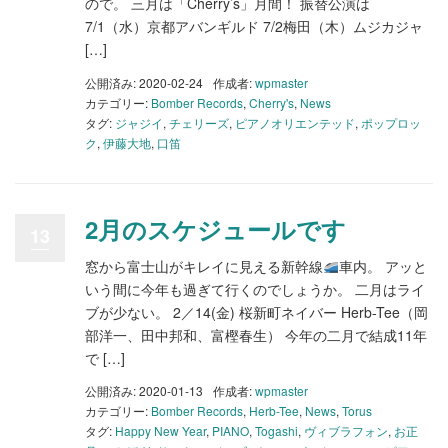
ので。 三月は「Cherry’s」月間！ 振替公演は
7/1（水）京都アバンギルド 7/2梅田（木）ムジカジャ
[…]
公開済み: 2020-02-24
作成者:
wpmaster
カテゴリー:
Bomber Records
,
Cherry's
,
News
タグ:
ジャジイ
,
チェリーズ
,
ピアノオリエンテッド
,
ポップロッ
ク
,
伊藤大地
,
口笛
2月のスケジュールです
13
窓から富士山がキレイに見える新幹線
車内。 アッと
いう間に今年も過ぎて行くのでしょうか。 二月はライ
ブが少ない。 2／14(金) 桜新町ネイバー Herb-Tee（岡
部洋一、田中邦和、富樫春生） 今年の二月で結成11年
で […]
公開済み: 2020-01-13
作成者:
wpmaster
カテゴリー:
Bomber Records
,
Herb-Tee
,
News
,
Torus
タグ:
Happy New Year
,
PIANO
,
Togashi
,
ヴィブラフォン
,
お正