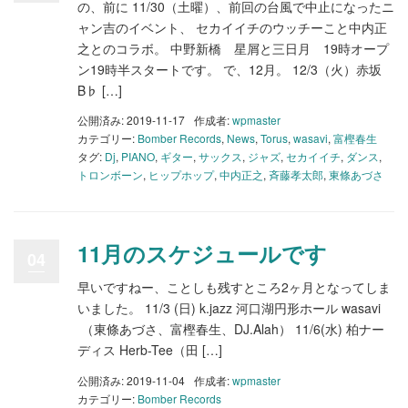
の、前に 11/30（土曜）、前回の台風で中止になったニ
ャン吉のイベント、 セカイイチのウッチーこと中内正
之とのコラボ。 中野新橋 星屑と三日月 19時オープ
ン19時半スタートです。 で、12月。 12/3（火）赤坂
B♭ […]
公開済み: 2019-11-17
作成者:
wpmaster
カテゴリー:
Bomber Records
,
News
,
Torus
,
wasavi
,
富樫春生
タグ:
Dj
,
PIANO
,
ギター
,
サックス
,
ジャズ
,
セカイイチ
,
ダンス
,
トロンボーン
,
ヒップホップ
,
中内正之
,
斉藤孝太郎
,
東條あづさ
11月のスケジュールです
04
早いですねー、ことしも残すところ2ヶ月となってしま
いました。 11/3 (日) k.jazz 河口湖円形ホール wasavi
（東條あづさ、富樫春生、DJ.Alah） 11/6(水) 柏ナー
ディス Herb-Tee（田 […]
公開済み: 2019-11-04
作成者:
wpmaster
カテゴリー:
Bomber Records