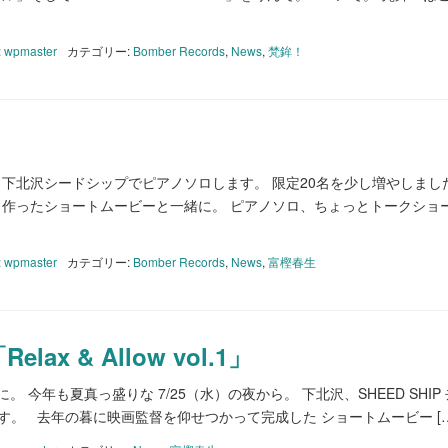
:
wpmaster
カテゴリー:
Bomber Records
,
News
,
梵鉾！
。 下北沢シードシップでピアノソロします。 限定20名を少し増やしまし
作ったショートムービーと一緒に。 ピアノソロ、ちょっとトークショー
:
wpmaster
カテゴリー:
Bomber Records
,
News
,
富樫春生
ax & Allow vol.1」
 今年も夏真っ盛りな 7/25（水）の夜から。 下北沢、SHEED SHIP
です。 去年の暮に映画監督を仰せつかって完成した ショートムービー […