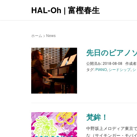
HAL-Oh | 富樫春生
ホーム
>
News
先日のピアノ
公開済み: 2018-08-08
作成者
タグ:
PIANO
,
シードシップ
,
シ
梵鉾！
中野坂上メロディア東京での
な（サイモンガー・モバイル」