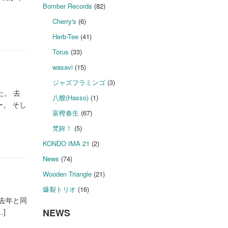
Bomber Records
(82)
Cherry's
(6)
Herb-Tee
(41)
Torus
(33)
wasavi
(15)
ジャズフラミンゴ
(3)
た。 去
八艘(Hasso)
(1)
。 そし
富樫春生
(67)
梵鉾！
(5)
KONDO IMA 21
(2)
News
(74)
Wooden Triangle
(21)
爆裂トリオ
(16)
 去年と同
NEWS
]