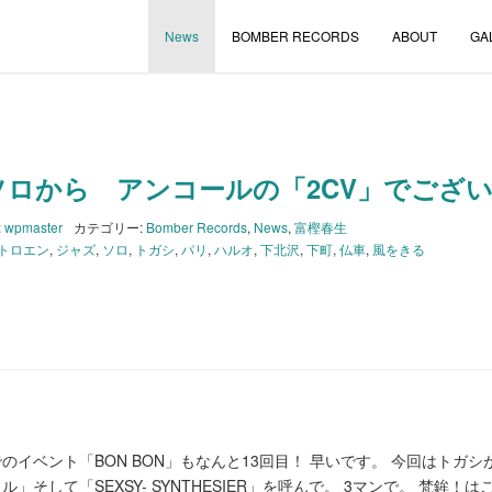
News
BOMBER RECORDS
ABOUT
GA
ソロから アンコールの「2CV」でござ
:
wpmaster
カテゴリー:
Bomber Records
,
News
,
富樫春生
トロエン
,
ジャズ
,
ソロ
,
トガシ
,
パリ
,
ハルオ
,
下北沢
,
下町
,
仏車
,
風をきる
イベント「BON BON」もなんと13回目！ 早いです。 今回はトガシ
そして「SEXSY- SYNTHESIER」を呼んで。 3マンで。 梵鉾！は