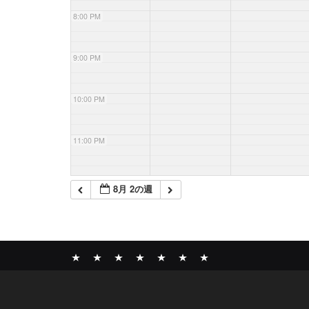
8:00 PM
9:00 PM
10:00 PM
11:00 PM
8月 2の週
News
BOMBER
ABOUT
GALLERY
COMPANY
SHOP
CONTACT
RECORDS
PROFILE