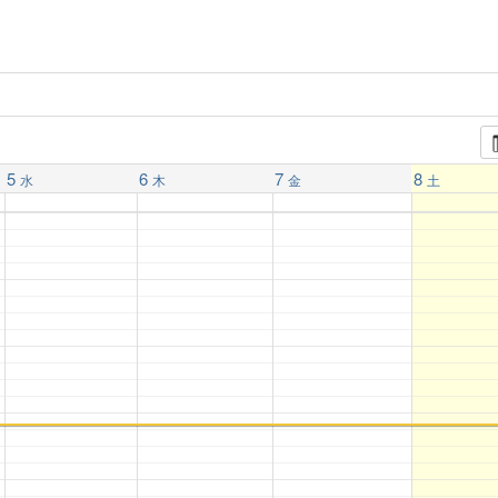
5
6
7
8
水
木
金
土