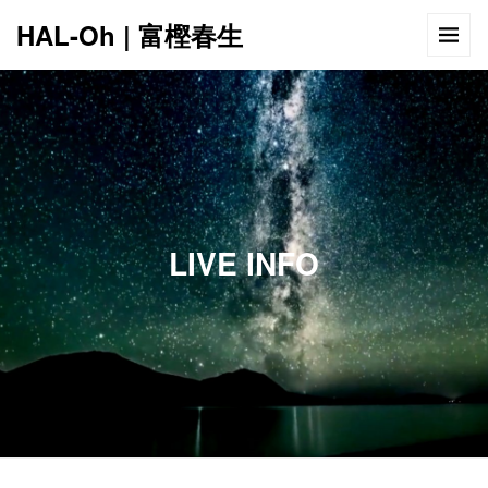
HAL-Oh | 富樫春生
12:00 AM
1:00 AM
LIVE INFO
2:00 AM
3:00 AM
4:00 AM