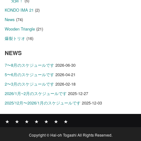
梵鉾！
(5)
KONDO IMA 21
(2)
News
(74)
Wooden Triangle
(21)
爆裂トリオ
(16)
NEWS
7〜8月のスケジュールです
2026-06-30
5〜6月のスケジュールです
2026-04-21
2〜3月のスケジュールです
2026-02-18
2026/1月~2月のスケジュールです
2025-12-27
2025/12月〜2026/1月のスケジュールです
2025-12-03
News
BOMBER
ABOUT
GALLERY
COMPANY
SHOP
CONTACT
Copyright © Hal-oh Togashi All Rights Reserved.
RECORDS
PROFILE