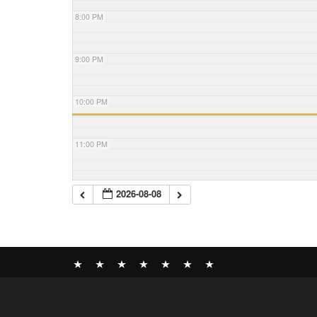
8:00 PM
9:00 PM
10:00 PM
11:00 PM
2026-08-08
News
BOMBER
ABOUT
GALLERY
COMPANY
SHOP
CONTACT
RECORDS
PROFILE