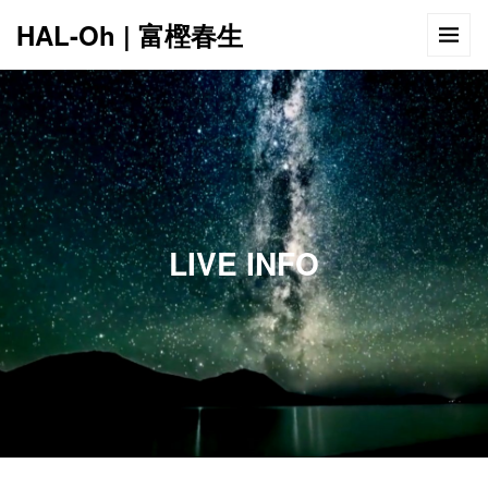
HAL-Oh | 富樫春生
12:00 AM
1:00 AM
LIVE INFO
2:00 AM
3:00 AM
4:00 AM