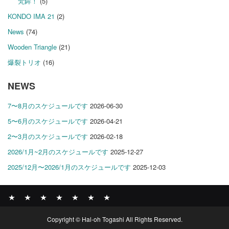
梵鉾！
(5)
KONDO IMA 21
(2)
News
(74)
Wooden Triangle
(21)
爆裂トリオ
(16)
NEWS
7〜8月のスケジュールです
2026-06-30
5〜6月のスケジュールです
2026-04-21
2〜3月のスケジュールです
2026-02-18
2026/1月~2月のスケジュールです
2025-12-27
2025/12月〜2026/1月のスケジュールです
2025-12-03
News
BOMBER
ABOUT
GALLERY
COMPANY
SHOP
CONTACT
Copyright © Hal-oh Togashi All Rights Reserved.
RECORDS
PROFILE