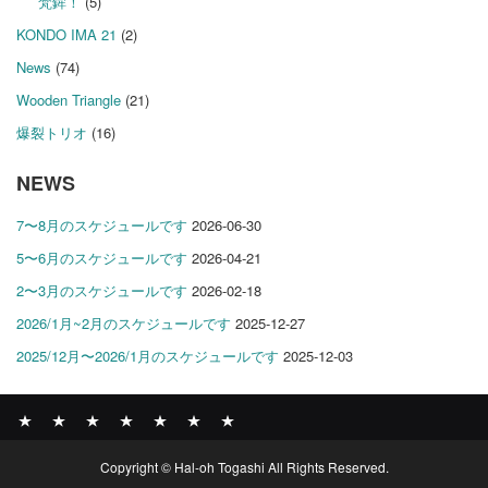
梵鉾！
(5)
KONDO IMA 21
(2)
News
(74)
Wooden Triangle
(21)
爆裂トリオ
(16)
NEWS
7〜8月のスケジュールです
2026-06-30
5〜6月のスケジュールです
2026-04-21
2〜3月のスケジュールです
2026-02-18
2026/1月~2月のスケジュールです
2025-12-27
2025/12月〜2026/1月のスケジュールです
2025-12-03
News
BOMBER
ABOUT
GALLERY
COMPANY
SHOP
CONTACT
Copyright © Hal-oh Togashi All Rights Reserved.
RECORDS
PROFILE