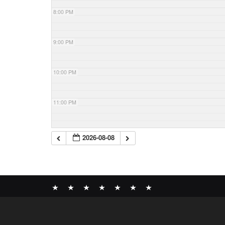
8:00 PM
9:00 PM
10:00 PM
11:00 PM
2026-08-08
News
BOMBER
ABOUT
GALLERY
COMPANY
SHOP
CONTACT
RECORDS
PROFILE