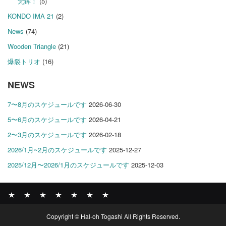
梵鉾！
(5)
KONDO IMA 21
(2)
News
(74)
Wooden Triangle
(21)
爆裂トリオ
(16)
NEWS
7〜8月のスケジュールです
2026-06-30
5〜6月のスケジュールです
2026-04-21
2〜3月のスケジュールです
2026-02-18
2026/1月~2月のスケジュールです
2025-12-27
2025/12月〜2026/1月のスケジュールです
2025-12-03
News
BOMBER
ABOUT
GALLERY
COMPANY
SHOP
CONTACT
Copyright © Hal-oh Togashi All Rights Reserved.
RECORDS
PROFILE