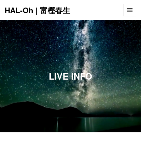
HAL-Oh | 富樫春生
12:00 AM
1:00 AM
LIVE INFO
2:00 AM
3:00 AM
4:00 AM