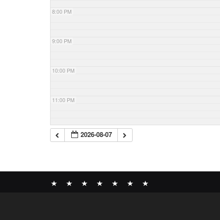
8:00 PM
9:00 PM
10:00 PM
11:00 PM
2026-08-07
News
BOMBER
ABOUT
GALLERY
COMPANY
SHOP
CONTACT
RECORDS
PROFILE