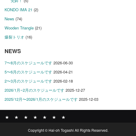
梵鉾！
(5)
KONDO IMA 21
(2)
News
(74)
Wooden Triangle
(21)
爆裂トリオ
(16)
NEWS
7〜8月のスケジュールです
2026-06-30
5〜6月のスケジュールです
2026-04-21
2〜3月のスケジュールです
2026-02-18
2026/1月~2月のスケジュールです
2025-12-27
2025/12月〜2026/1月のスケジュールです
2025-12-03
News
BOMBER
ABOUT
GALLERY
COMPANY
SHOP
CONTACT
Copyright © Hal-oh Togashi All Rights Reserved.
RECORDS
PROFILE