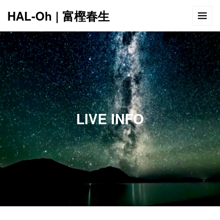
HAL-Oh | 富樫春生
12:00 AM
1:00 AM
LIVE INFO
2:00 AM
3:00 AM
4:00 AM