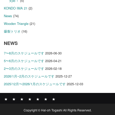
梵鉾！
(5)
KONDO IMA 21
(2)
News
(74)
Wooden Triangle
(21)
爆裂トリオ
(16)
NEWS
7〜8月のスケジュールです
2026-06-30
5〜6月のスケジュールです
2026-04-21
2〜3月のスケジュールです
2026-02-18
2026/1月~2月のスケジュールです
2025-12-27
2025/12月〜2026/1月のスケジュールです
2025-12-03
News
BOMBER
ABOUT
GALLERY
COMPANY
SHOP
CONTACT
Copyright © Hal-oh Togashi All Rights Reserved.
RECORDS
PROFILE