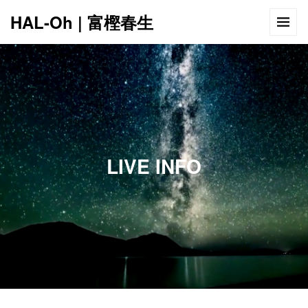
HAL-Oh | 富樫春生
12:00 AM
1:00 AM
LIVE INFO
2:00 AM
3:00 AM
4:00 AM