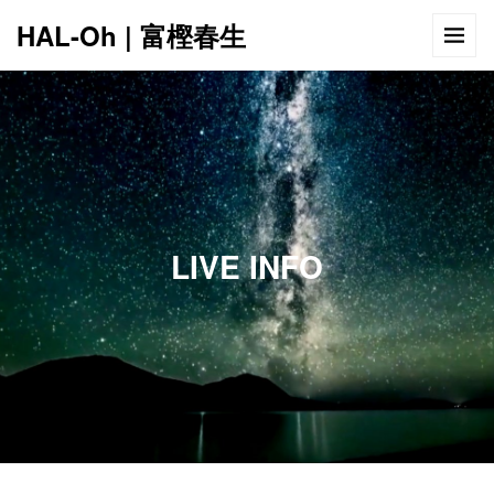
HAL-Oh | 富樫春生
12:00 AM
1:00 AM
LIVE INFO
2:00 AM
3:00 AM
4:00 AM