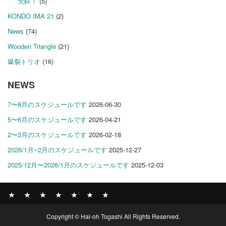
梵鉾！
(5)
KONDO IMA 21
(2)
News
(74)
Wooden Triangle
(21)
爆裂トリオ
(16)
NEWS
7〜8月のスケジュールです
2026-06-30
5〜6月のスケジュールです
2026-04-21
2〜3月のスケジュールです
2026-02-18
2026/1月~2月のスケジュールです
2025-12-27
2025/12月〜2026/1月のスケジュールです
2025-12-03
News
BOMBER
ABOUT
GALLERY
COMPANY
SHOP
CONTACT
Copyright © Hal-oh Togashi All Rights Reserved.
RECORDS
PROFILE