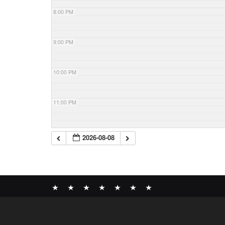
8:00 PM
9:00 PM
10:00 PM
11:00 PM
2026-08-08
News
BOMBER
ABOUT
GALLERY
COMPANY
SHOP
CONTACT
RECORDS
PROFILE