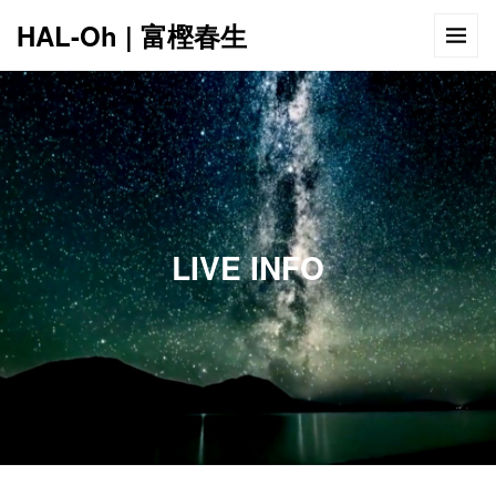
HAL-Oh | 富樫春生
12:00 AM
1:00 AM
LIVE INFO
2:00 AM
3:00 AM
4:00 AM