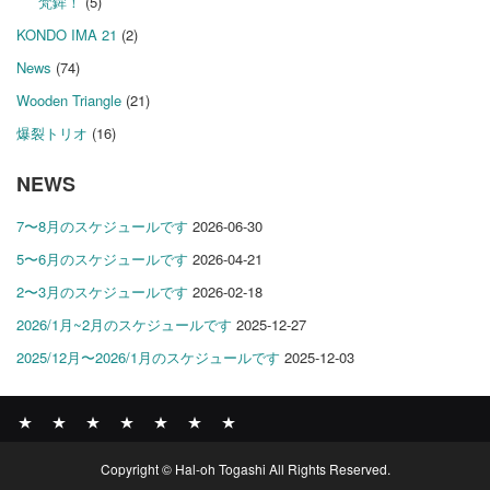
梵鉾！
(5)
KONDO IMA 21
(2)
News
(74)
Wooden Triangle
(21)
爆裂トリオ
(16)
NEWS
7〜8月のスケジュールです
2026-06-30
5〜6月のスケジュールです
2026-04-21
2〜3月のスケジュールです
2026-02-18
2026/1月~2月のスケジュールです
2025-12-27
2025/12月〜2026/1月のスケジュールです
2025-12-03
News
BOMBER
ABOUT
GALLERY
COMPANY
SHOP
CONTACT
Copyright © Hal-oh Togashi All Rights Reserved.
RECORDS
PROFILE