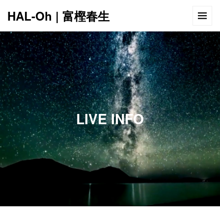
HAL-Oh | 富樫春生
12:00 AM
1:00 AM
LIVE INFO
2:00 AM
3:00 AM
4:00 AM