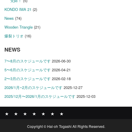
梵鉾！
(5)
KONDO IMA 21
(2)
News
(74)
Wooden Triangle
(21)
爆裂トリオ
(16)
NEWS
7〜8月のスケジュールです
2026-06-30
5〜6月のスケジュールです
2026-04-21
2〜3月のスケジュールです
2026-02-18
2026/1月~2月のスケジュールです
2025-12-27
2025/12月〜2026/1月のスケジュールです
2025-12-03
News
BOMBER
ABOUT
GALLERY
COMPANY
SHOP
CONTACT
Copyright © Hal-oh Togashi All Rights Reserved.
RECORDS
PROFILE