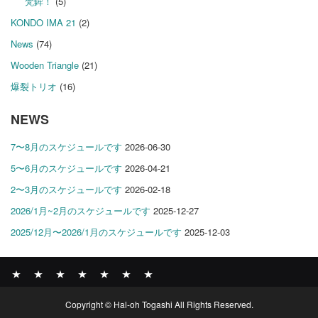
梵鉾！
(5)
KONDO IMA 21
(2)
News
(74)
Wooden Triangle
(21)
爆裂トリオ
(16)
NEWS
7〜8月のスケジュールです
2026-06-30
5〜6月のスケジュールです
2026-04-21
2〜3月のスケジュールです
2026-02-18
2026/1月~2月のスケジュールです
2025-12-27
2025/12月〜2026/1月のスケジュールです
2025-12-03
News
BOMBER
ABOUT
GALLERY
COMPANY
SHOP
CONTACT
Copyright © Hal-oh Togashi All Rights Reserved.
RECORDS
PROFILE