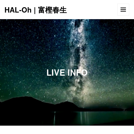
HAL-Oh | 富樫春生
12:00 AM
1:00 AM
LIVE INFO
2:00 AM
3:00 AM
4:00 AM