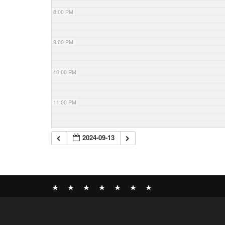
8:00 PM
9:00 PM
10:00 PM
11:00 PM
2024-09-13
News
BOMBER
ABOUT
GALLERY
COMPANY
SHOP
CONTACT
RECORDS
PROFILE