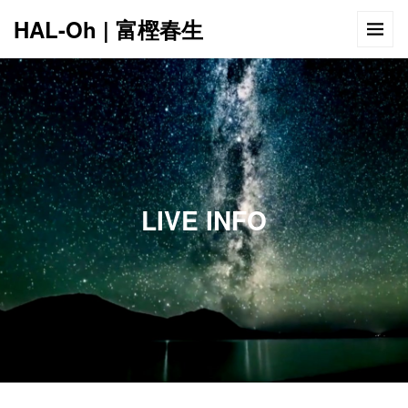
HAL-Oh | 富樫春生
12:00 AM
1:00 AM
LIVE INFO
2:00 AM
3:00 AM
4:00 AM