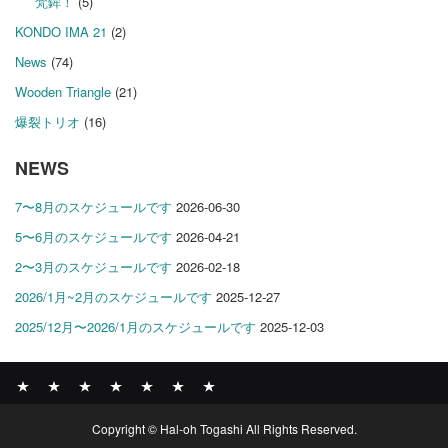
梵鉾！
(5)
KONDO IMA 21
(2)
News
(74)
Wooden Triangle
(21)
爆裂トリオ
(16)
NEWS
7〜8月のスケジュールです
2026-06-30
5〜6月のスケジュールです
2026-04-21
2〜3月のスケジュールです
2026-02-18
2026/1月~2月のスケジュールです
2025-12-27
2025/12月〜2026/1月のスケジュールです
2025-12-03
News
BOMBER
ABOUT
GALLERY
COMPANY
SHOP
CONTACT
Copyright © Hal-oh Togashi All Rights Reserved.
RECORDS
PROFILE