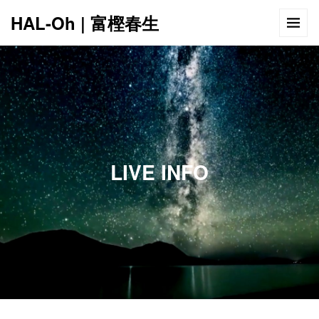
HAL-Oh | 富樫春生
12:00 AM
1:00 AM
LIVE INFO
2:00 AM
3:00 AM
4:00 AM