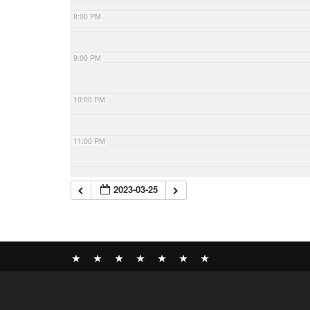
8:00 PM
9:00 PM
10:00 PM
11:00 PM
2023-03-25
News
BOMBER
ABOUT
GALLERY
COMPANY
SHOP
CONTACT
RECORDS
PROFILE