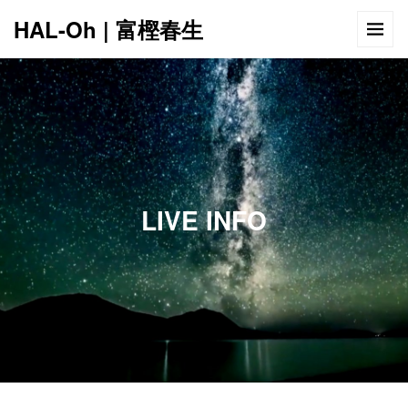
HAL-Oh | 富樫春生
12:00 AM
1:00 AM
LIVE INFO
2:00 AM
3:00 AM
4:00 AM