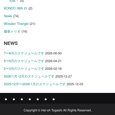
梵鉾！
(5)
KONDO IMA 21
(2)
News
(74)
Wooden Triangle
(21)
爆裂トリオ
(16)
NEWS
7〜8月のスケジュールです
2026-06-30
5〜6月のスケジュールです
2026-04-21
2〜3月のスケジュールです
2026-02-18
2026/1月~2月のスケジュールです
2025-12-27
2025/12月〜2026/1月のスケジュールです
2025-12-03
News
BOMBER
ABOUT
GALLERY
COMPANY
SHOP
CONTACT
Copyright © Hal-oh Togashi All Rights Reserved.
RECORDS
PROFILE