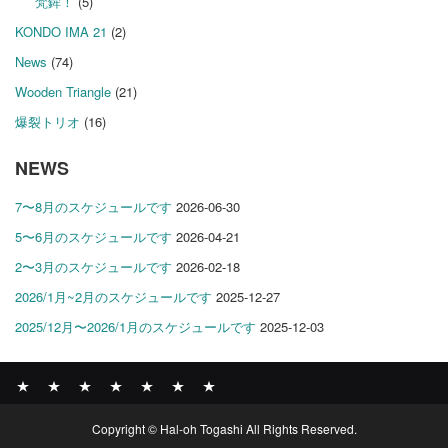
梵鉾！
(5)
KONDO IMA 21
(2)
News
(74)
Wooden Triangle
(21)
爆裂トリオ
(16)
NEWS
7〜8月のスケジュールです
2026-06-30
5〜6月のスケジュールです
2026-04-21
2〜3月のスケジュールです
2026-02-18
2026/1月~2月のスケジュールです
2025-12-27
2025/12月〜2026/1月のスケジュールです
2025-12-03
News
BOMBER
ABOUT
GALLERY
COMPANY
SHOP
CONTACT
Copyright © Hal-oh Togashi All Rights Reserved.
RECORDS
PROFILE