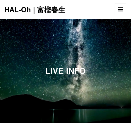
HAL-Oh | 富樫春生
12:00 AM
1:00 AM
LIVE INFO
2:00 AM
3:00 AM
4:00 AM