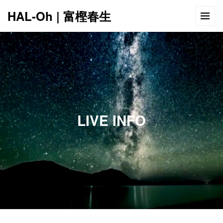
HAL-Oh | 富樫春生
12:00 AM
1:00 AM
LIVE INFO
2:00 AM
3:00 AM
4:00 AM