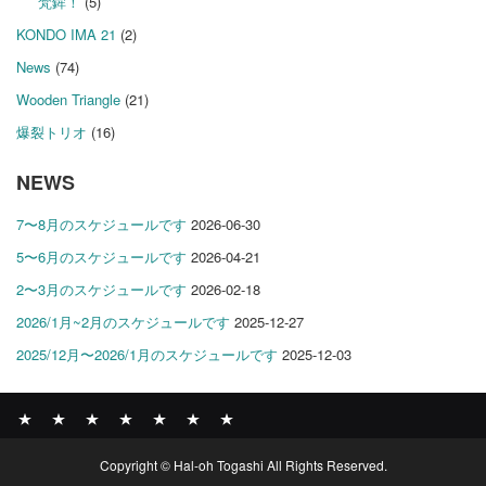
梵鉾！
(5)
KONDO IMA 21
(2)
News
(74)
Wooden Triangle
(21)
爆裂トリオ
(16)
NEWS
7〜8月のスケジュールです
2026-06-30
5〜6月のスケジュールです
2026-04-21
2〜3月のスケジュールです
2026-02-18
2026/1月~2月のスケジュールです
2025-12-27
2025/12月〜2026/1月のスケジュールです
2025-12-03
News
BOMBER
ABOUT
GALLERY
COMPANY
SHOP
CONTACT
Copyright © Hal-oh Togashi All Rights Reserved.
RECORDS
PROFILE