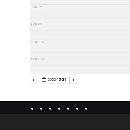
8:00 PM
9:00 PM
10:00 PM
11:00 PM
2022-12-31
News
BOMBER
ABOUT
GALLERY
COMPANY
SHOP
CONTACT
RECORDS
PROFILE