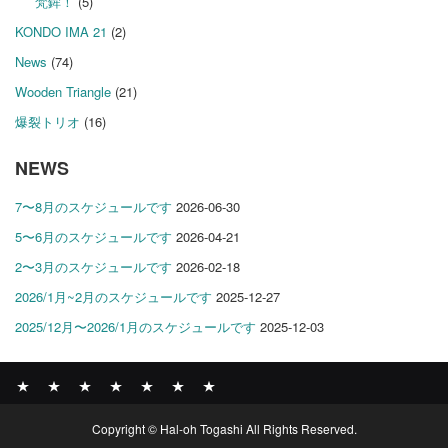
梵鉾！
(5)
KONDO IMA 21
(2)
News
(74)
Wooden Triangle
(21)
爆裂トリオ
(16)
NEWS
7〜8月のスケジュールです
2026-06-30
5〜6月のスケジュールです
2026-04-21
2〜3月のスケジュールです
2026-02-18
2026/1月~2月のスケジュールです
2025-12-27
2025/12月〜2026/1月のスケジュールです
2025-12-03
News
BOMBER
ABOUT
GALLERY
COMPANY
SHOP
CONTACT
Copyright © Hal-oh Togashi All Rights Reserved.
RECORDS
PROFILE