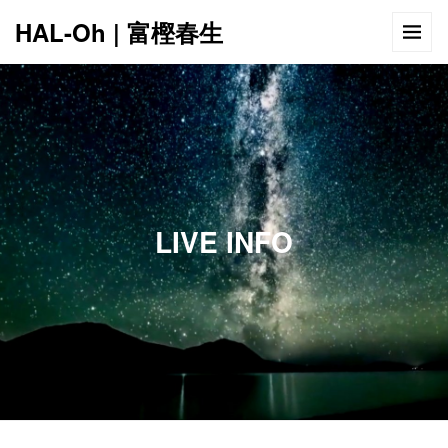
HAL-Oh | 富樫春生
12:00 AM
1:00 AM
LIVE INFO
2:00 AM
3:00 AM
4:00 AM