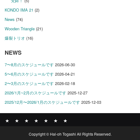
梵鉾！
(5)
KONDO IMA 21
(2)
News
(74)
Wooden Triangle
(21)
爆裂トリオ
(16)
NEWS
7〜8月のスケジュールです
2026-06-30
5〜6月のスケジュールです
2026-04-21
2〜3月のスケジュールです
2026-02-18
2026/1月~2月のスケジュールです
2025-12-27
2025/12月〜2026/1月のスケジュールです
2025-12-03
News
BOMBER
ABOUT
GALLERY
COMPANY
SHOP
CONTACT
Copyright © Hal-oh Togashi All Rights Reserved.
RECORDS
PROFILE