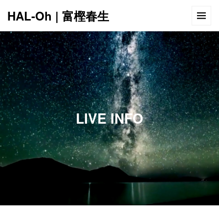
HAL-Oh | 富樫春生
12:00 AM
1:00 AM
LIVE INFO
2:00 AM
3:00 AM
4:00 AM