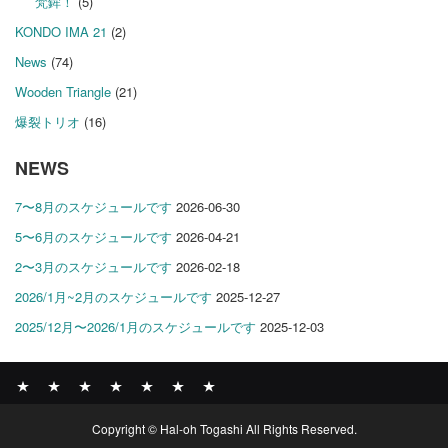
梵鉾！
(5)
KONDO IMA 21
(2)
News
(74)
Wooden Triangle
(21)
爆裂トリオ
(16)
NEWS
7〜8月のスケジュールです
2026-06-30
5〜6月のスケジュールです
2026-04-21
2〜3月のスケジュールです
2026-02-18
2026/1月~2月のスケジュールです
2025-12-27
2025/12月〜2026/1月のスケジュールです
2025-12-03
News
BOMBER
ABOUT
GALLERY
COMPANY
SHOP
CONTACT
Copyright © Hal-oh Togashi All Rights Reserved.
RECORDS
PROFILE