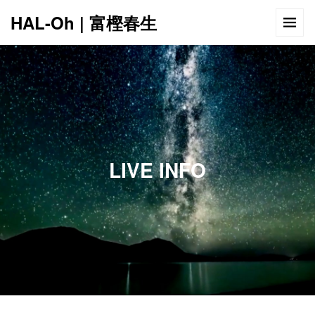
HAL-Oh | 富樫春生
12:00 AM
1:00 AM
LIVE INFO
2:00 AM
3:00 AM
4:00 AM