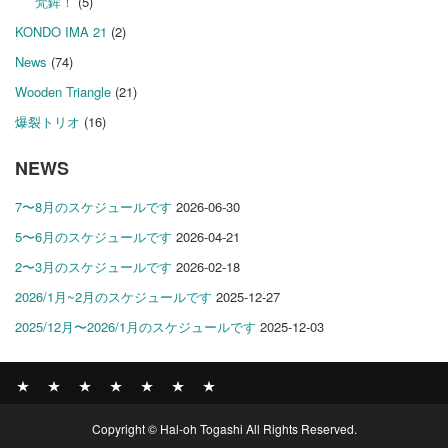
梵鉾！
(5)
KONDO IMA 21
(2)
News
(74)
Wooden Triangle
(21)
爆裂トリオ
(16)
NEWS
7〜8月のスケジュールです
2026-06-30
5〜6月のスケジュールです
2026-04-21
2〜3月のスケジュールです
2026-02-18
2026/1月~2月のスケジュールです
2025-12-27
2025/12月〜2026/1月のスケジュールです
2025-12-03
News
BOMBER
ABOUT
GALLERY
COMPANY
SHOP
CONTACT
Copyright © Hal-oh Togashi All Rights Reserved.
RECORDS
PROFILE