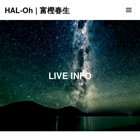
HAL-Oh | 富樫春生
12:00 AM
1:00 AM
LIVE INFO
2:00 AM
3:00 AM
4:00 AM