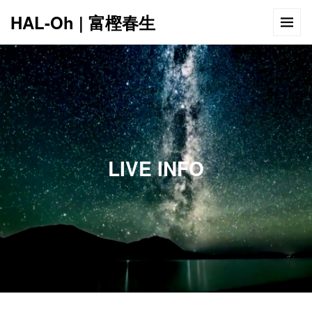
HAL-Oh | 富樫春生
12:00 AM
1:00 AM
LIVE INFO
2:00 AM
3:00 AM
4:00 AM