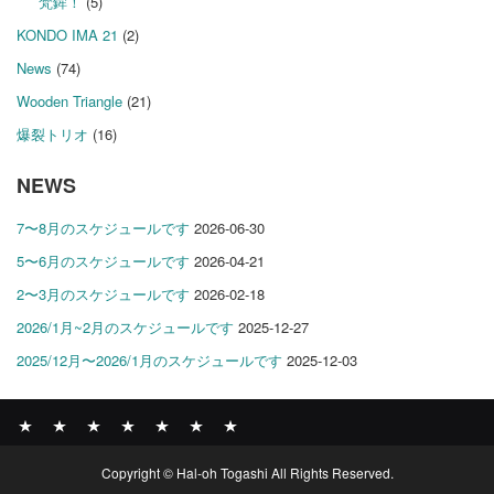
梵鉾！
(5)
KONDO IMA 21
(2)
News
(74)
Wooden Triangle
(21)
爆裂トリオ
(16)
NEWS
7〜8月のスケジュールです
2026-06-30
5〜6月のスケジュールです
2026-04-21
2〜3月のスケジュールです
2026-02-18
2026/1月~2月のスケジュールです
2025-12-27
2025/12月〜2026/1月のスケジュールです
2025-12-03
News
BOMBER
ABOUT
GALLERY
COMPANY
SHOP
CONTACT
Copyright © Hal-oh Togashi All Rights Reserved.
RECORDS
PROFILE