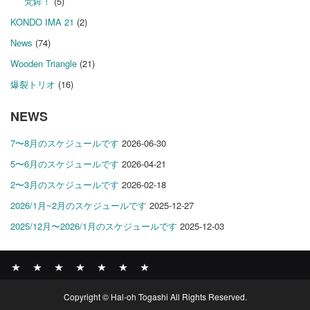
梵鉾！
(5)
KONDO IMA 21
(2)
News
(74)
Wooden Triangle
(21)
爆裂トリオ
(16)
NEWS
7〜8月のスケジュールです
2026-06-30
5〜6月のスケジュールです
2026-04-21
2〜3月のスケジュールです
2026-02-18
2026/1月~2月のスケジュールです
2025-12-27
2025/12月〜2026/1月のスケジュールです
2025-12-03
News
BOMBER
ABOUT
GALLERY
COMPANY
SHOP
CONTACT
Copyright © Hal-oh Togashi All Rights Reserved.
RECORDS
PROFILE