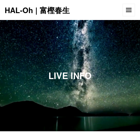
HAL-Oh | 富樫春生
12:00 AM
1:00 AM
LIVE INFO
2:00 AM
3:00 AM
4:00 AM