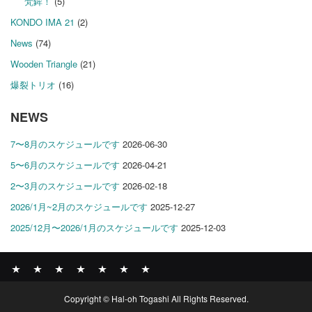
梵鉾！
(5)
KONDO IMA 21
(2)
News
(74)
Wooden Triangle
(21)
爆裂トリオ
(16)
NEWS
7〜8月のスケジュールです
2026-06-30
5〜6月のスケジュールです
2026-04-21
2〜3月のスケジュールです
2026-02-18
2026/1月~2月のスケジュールです
2025-12-27
2025/12月〜2026/1月のスケジュールです
2025-12-03
News
BOMBER
ABOUT
GALLERY
COMPANY
SHOP
CONTACT
Copyright © Hal-oh Togashi All Rights Reserved.
RECORDS
PROFILE