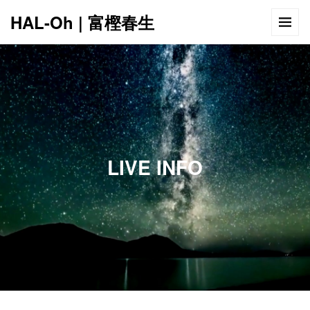
HAL-Oh | 富樫春生
12:00 AM
1:00 AM
LIVE INFO
2:00 AM
3:00 AM
4:00 AM