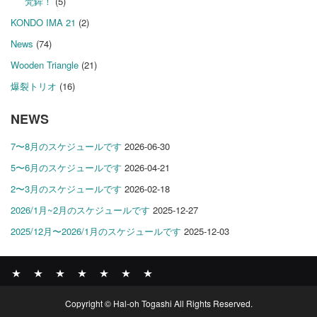
梵鉾！
(5)
KONDO IMA 21
(2)
News
(74)
Wooden Triangle
(21)
爆裂トリオ
(16)
NEWS
7〜8月のスケジュールです
2026-06-30
5〜6月のスケジュールです
2026-04-21
2〜3月のスケジュールです
2026-02-18
2026/1月~2月のスケジュールです
2025-12-27
2025/12月〜2026/1月のスケジュールです
2025-12-03
News
BOMBER
ABOUT
GALLERY
COMPANY
SHOP
CONTACT
Copyright © Hal-oh Togashi All Rights Reserved.
RECORDS
PROFILE