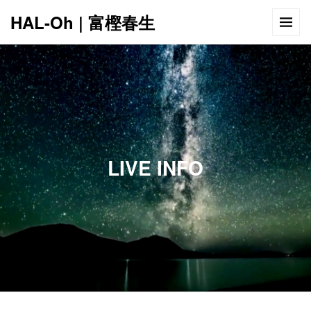
HAL-Oh | 富樫春生
12:00 AM
1:00 AM
LIVE INFO
2:00 AM
3:00 AM
4:00 AM