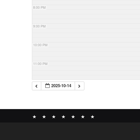
8:00 PM
9:00 PM
10:00 PM
11:00 PM
2025-10-14
News
BOMBER
ABOUT
GALLERY
COMPANY
SHOP
CONTACT
RECORDS
PROFILE