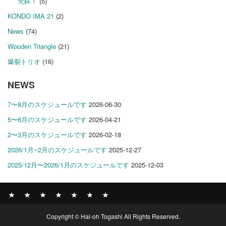
梵鉾！
(5)
KONDO IMA 21
(2)
News
(74)
Wooden Triangle
(21)
爆裂トリオ
(16)
NEWS
7〜8月のスケジュールです
2026-06-30
5〜6月のスケジュールです
2026-04-21
2〜3月のスケジュールです
2026-02-18
2026/1月~2月のスケジュールです
2025-12-27
2025/12月〜2026/1月のスケジュールです
2025-12-03
News
BOMBER
ABOUT
GALLERY
COMPANY
SHOP
CONTACT
Copyright © Hal-oh Togashi All Rights Reserved.
RECORDS
PROFILE