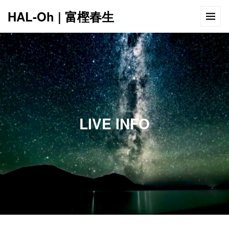
HAL-Oh | 富樫春生
12:00 AM
1:00 AM
LIVE INFO
2:00 AM
3:00 AM
4:00 AM