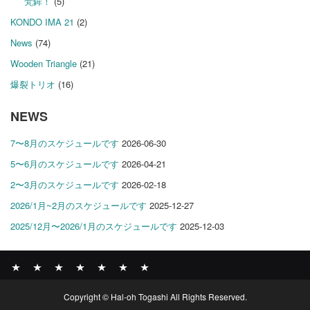
梵鉾！
(5)
KONDO IMA 21
(2)
News
(74)
Wooden Triangle
(21)
爆裂トリオ
(16)
NEWS
7〜8月のスケジュールです
2026-06-30
5〜6月のスケジュールです
2026-04-21
2〜3月のスケジュールです
2026-02-18
2026/1月~2月のスケジュールです
2025-12-27
2025/12月〜2026/1月のスケジュールです
2025-12-03
News
BOMBER
ABOUT
GALLERY
COMPANY
SHOP
CONTACT
Copyright © Hal-oh Togashi All Rights Reserved.
RECORDS
PROFILE