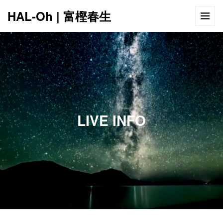
HAL-Oh | 富樫春生
12:00 AM
1:00 AM
LIVE INFO
2:00 AM
3:00 AM
4:00 AM