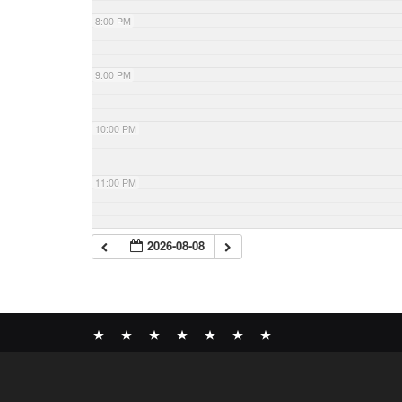
8:00 PM
9:00 PM
10:00 PM
11:00 PM
2026-08-08
News
BOMBER
ABOUT
GALLERY
COMPANY
SHOP
CONTACT
RECORDS
PROFILE