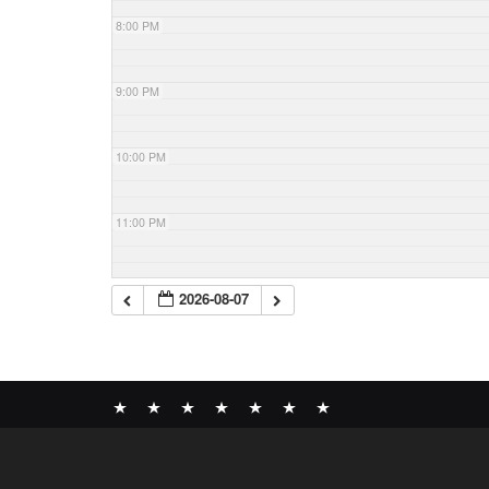
8:00 PM
9:00 PM
10:00 PM
11:00 PM
2026-08-07
News
BOMBER
ABOUT
GALLERY
COMPANY
SHOP
CONTACT
RECORDS
PROFILE