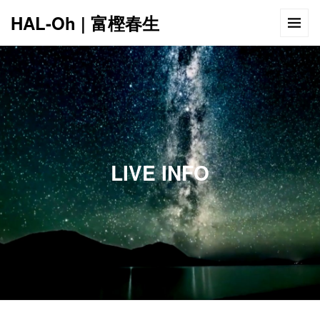
HAL-Oh | 富樫春生
12:00 AM
1:00 AM
LIVE INFO
2:00 AM
3:00 AM
4:00 AM