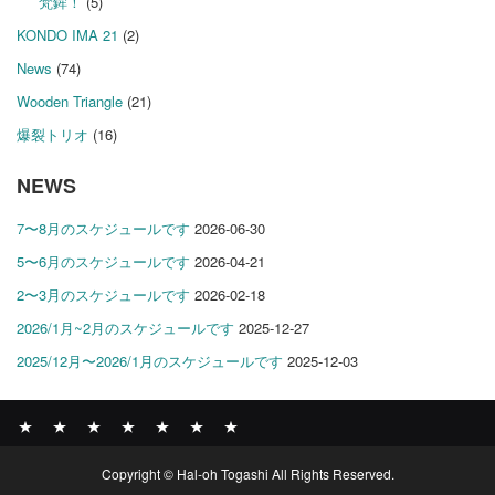
梵鉾！
(5)
KONDO IMA 21
(2)
News
(74)
Wooden Triangle
(21)
爆裂トリオ
(16)
NEWS
7〜8月のスケジュールです
2026-06-30
5〜6月のスケジュールです
2026-04-21
2〜3月のスケジュールです
2026-02-18
2026/1月~2月のスケジュールです
2025-12-27
2025/12月〜2026/1月のスケジュールです
2025-12-03
News
BOMBER
ABOUT
GALLERY
COMPANY
SHOP
CONTACT
Copyright © Hal-oh Togashi All Rights Reserved.
RECORDS
PROFILE