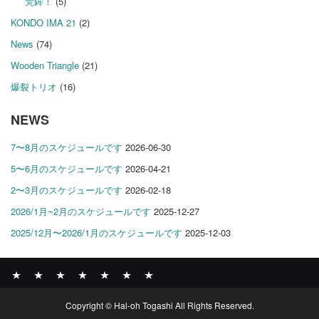
梵鉾！
(5)
KONDO IMA 21
(2)
News
(74)
Wooden Triangle
(21)
爆裂トリオ
(16)
NEWS
7〜8月のスケジュールです
2026-06-30
5〜6月のスケジュールです
2026-04-21
2〜3月のスケジュールです
2026-02-18
2026/1月~2月のスケジュールです
2025-12-27
2025/12月〜2026/1月のスケジュールです
2025-12-03
News
BOMBER
ABOUT
GALLERY
COMPANY
SHOP
CONTACT
Copyright © Hal-oh Togashi All Rights Reserved.
RECORDS
PROFILE