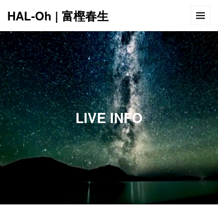
HAL-Oh | 富樫春生
12:00 AM
1:00 AM
LIVE INFO
2:00 AM
3:00 AM
4:00 AM